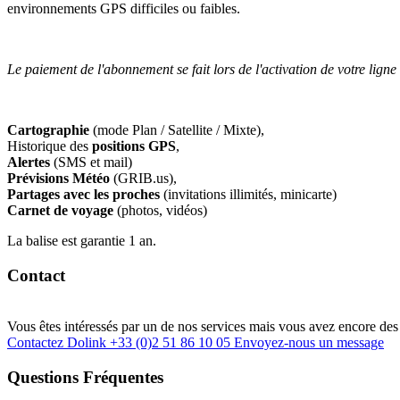
environnements GPS difficiles ou faibles.
Le paiement de l'abonnement se fait lors de l'activation de votre ligne 
Cartographie
(mode Plan / Satellite / Mixte),
Historique des
positions GPS
,
Alertes
(SMS et mail)
Prévisions Météo
(GRIB.us),
Partages avec les proches
(invitations illimités, minicarte)
Carnet de voyage
(photos, vidéos)
La balise est garantie 1 an.
Contact
Vous êtes intéressés par un de nos services mais vous avez encore des 
Contactez Dolink
+33 (0)2 51 86 10 05
Envoyez-nous un message
Questions Fréquentes