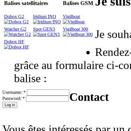
Je suis
Balises satellitaires
Balises GSM
Dobox G2
Iridium INO
Vigilboat
Watcher G2
Spot GEN3
Vigilboat 300
Je souh
Dobox HF
Rendez-
grâce au formulaire ci-co
balise :
Username:
*
Contact
Password:
*
Vous êtes intéressés par un