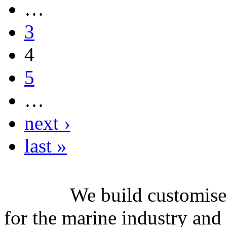
…
3
4
5
…
next ›
last »
We build customised
for the marine industry an