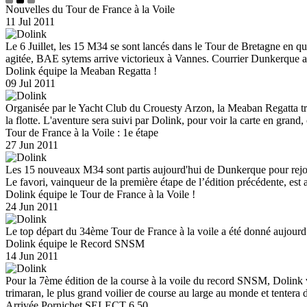
Nouvelles du Tour de France à la Voile
11 Jul 2011
Le 6 Juillet, les 15 M34 se sont lancés dans le Tour de Bretagne en q
agitée, BAE sytems arrive victorieux à Vannes. Courrier Dunkerque ar
Dolink équipe la Meaban Regatta !
09 Jul 2011
Organisée par le Yacht Club du Crouesty Arzon, la Meaban Regatta tr
la flotte. L'aventure sera suivi par Dolink, pour voir la carte en grand,
Tour de France à la Voile : 1e étape
27 Jun 2011
Les 15 nouveaux M34 sont partis aujourd'hui de Dunkerque pour rejoi
Le favori, vainqueur de la première étape de l’édition précédente, est 
Dolink équipe le Tour de France à la Voile !
24 Jun 2011
Le top départ du 34ème Tour de France à la voile a été donné aujourd’h
Dolink équipe le Record SNSM
14 Jun 2011
Pour la 7ème édition de la course à la voile du record SNSM, Dolink v
trimaran, le plus grand voilier de course au large au monde et tentera
Arrivée Pornichet SELECT 6.50