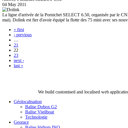
04 May 2011
La ligne d'arrivée de la Pornichet SELECT 6.50, organisée par le CNBPP
mai). Dolink est fier d'avoir équipé la flotte des 75 mini avec ses nou
« first
‹ previous
…
21
22
23
next ›
last »
We build customised and localised web application
Géolocalisation
Balise Dobox G2
Balise Vigilboat
Technologie
Georace
Balise Iridium INO