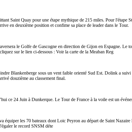
uittant Saint Quay pour une étape mythique de 215 miles. Pour l'étape 
rive en deuxième position et confime sa place de leader dans le Tour.
aversera le Golfe de Gascogne en direction de Gijon en Espagne. Le to
 cliquez sur le lien ci-dessous : Voir la carte de la Meaban Reg
ndre Blankenberge sous un vent faible orienté Sud Est. Dolink a suivi
arrivé douzième au classement final.
ui ce 24 Juin à Dunkerque. Le Tour de France à la voile est un événemen
a équiper les 70 bateaux dont Loic Peyron au départ de Saint Nazaire l
 d'égaler le record SNSM déte